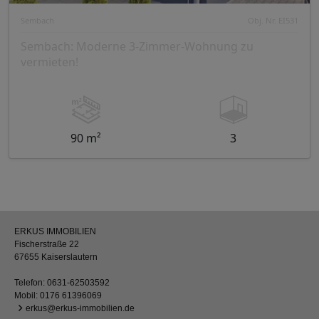
Sembach
Obj. Nr. EI531
Sembach: Moderne 3-Zimmer-Wohnung zu
vermieten!
90 m²
3
ERKUS IMMOBILIEN
Fischerstraße 22
67655 Kaiserslautern
Telefon:
0631-62503592
Mobil:
0176 61396069
erkus@erkus-immobilien.de