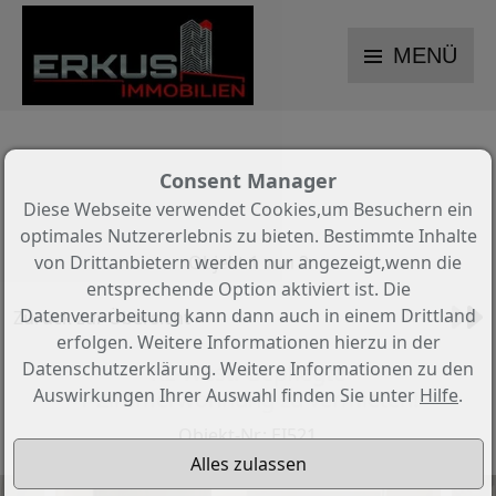
MENÜ
Consent Manager
Diese Webseite verwendet Cookies,um Besuchern ein
optimales Nutzererlebnis zu bieten. Bestimmte Inhalte
Objekt 1 von 2
von Drittanbietern werden nur angezeigt,wenn die
entsprechende Option aktiviert ist. Die
Datenverarbeitung kann dann auch in einem Drittland
Zurück zur Übersicht
erfolgen. Weitere Informationen hierzu in der
Datenschutzerklärung. Weitere Informationen zu den
KL-West: Gepflegte
Auswirkungen Ihrer Auswahl finden Sie unter
Hilfe
.
1‑Zimmerwohnung zu vermieten!
Objekt-Nr.: EI521