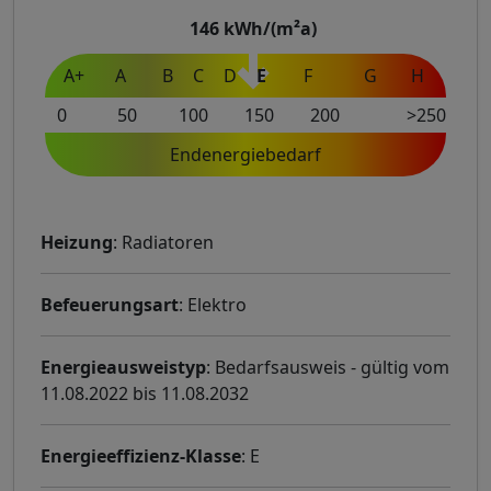
146
kWh/(m²a)
A+
A
B
C
D
E
F
G
H
0
50
100
150
200
>250
Endenergiebedarf
Heizung
: Radiatoren
Befeuerungsart
: Elektro
Energieausweistyp
: Bedarfsausweis - gültig vom
11.08.2022 bis 11.08.2032
Energieeffizienz-Klasse
: E